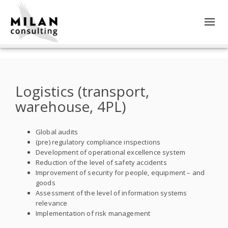
Togg
navig
Logistics (transport,
warehouse, 4PL)
Global audits
(pre) regulatory compliance inspections
Development of operational excellence system
Reduction of the level of safety accidents
Improvement of security for people, equipment – and
goods
Assessment of the level of information systems
relevance
Implementation of risk management